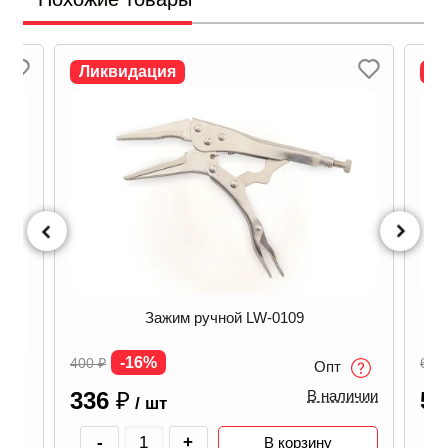
Ликвидация
Л
Зажим ручной LW-0109
-16%
400
₽
620
Опт
336
₽
5
В наличии
/ шт
-
+
В корзину