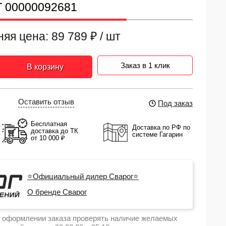
Г 00000092681
няя цена:
89 789
₽
/ шт
Заказ в 1 клик
В корзину
Оставить отзыв
Под заказ
Бесплатная
Доставка по РФ по
доставка до ТК
системе Гагарин
от 10 000 ₽
⭐Официальный дилер Сварог⭐
О бренде Сварог
 оформлении заказа проверять наличие желаемых