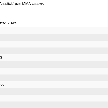
ntistick" для ММА сварки;
ую плату.
Г
IG
ное