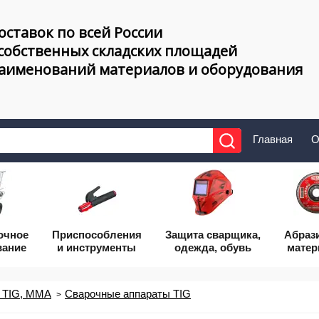
оставок по всей России
 собственных складских площадей
наименований материалов и оборудования
Главная
О
очное
Приcпособления
Защита сварщика,
Абраз
вание
и инструменты
одежда, обувь
мате
 TIG, MMA
Сварочные аппараты TIG