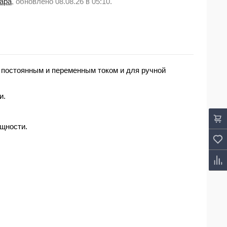
вара
, обновлено 08.08.26 в 05:10.
 постоянным и переменным током и для ручной
и.
щности.