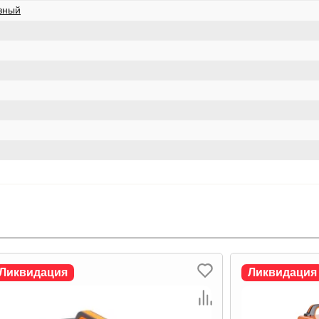
зный
Ликвидация
Ликвидация