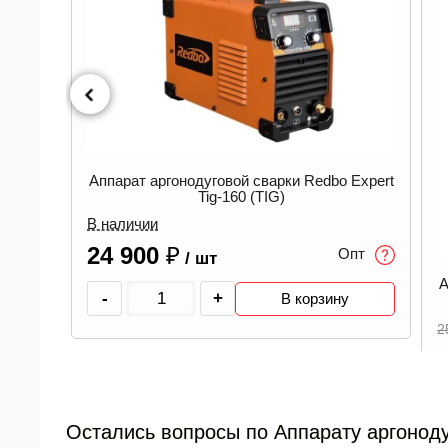
Аппарат аргонодуговой сварки Redbo Expert
Tig-160 (TIG)
В наличии
24 900
₽
Опт
/ шт
 Pulse
А
-
+
В корзину
80B
2
пт
аличии
Остались вопросы по Аппарату аргонод