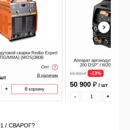
дуговой сварки Redbo Expert
 (TIG/MMA) (MOS)380B
Аппарат аргонодуговой сва
200 DSP" / W207 / СВАР
Опт
00000093852
-13%
58 800
₽
В наличии
 шт
50 900
₽
/ шт
+
В корзину
-
+
В
01 / СВАРОГ?