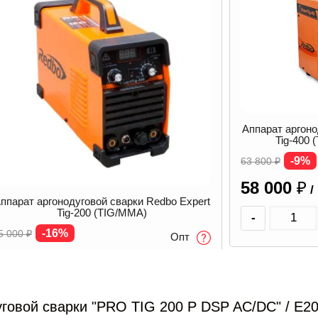
Аппарат аргоно
Tig-400
-9%
63 800
₽
58 000
₽
/
ппарат аргонодуговой сварки Redbo Expert
Tig-200 (TIG/MMA)
-
-16%
5 000
₽
Опт
20 900
₽
В наличии
/ шт
-
+
В корзину
уговой сварки "PRO TIG 200 P DSP AC/DC" / E2