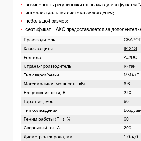
возможность регулировки форсажа дуги и функция "A
интеллектуальная система охлаждения;
небольшой размер;
сертификат НАКС предоставляется за дополнительн
Производитель
СВАРО
Класс защиты
IP 21S
Род тока
AC/DC
Страна-производитель
Китай
Тип сварки/резки
MMA+T
Максимальная мощность, кВт
6,6
Напряжение сети, В
220
Гарантия, мес
60
Тип охлаждения
Воздуш
Режим работы (ПН), %
60
Сварочный ток, А
200
Диаметр электрода, мм
1,0-4,0