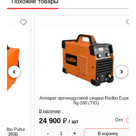
Похожие товары
Л
Аппарат аргонодуговой сварки Redbo Expert
Tig-160 (TIG)
В наличии
24 900
₽
Опт
/ шт
ulse
Апп
-
+
В корзину
B