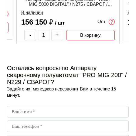
MIG 5000 DIGITAL" / N275 / СВАРОГ /
"TE
00000098969
В наличии
В н
156 150
₽
11
Опт
/ шт
-
+
В корзину
Остались вопросы по Аппарату
сварочному полуавтомат "PRO MIG 200" /
N229 / СВАРОГ?
Задайте их, менеджер перезвонит Вам в течение 15
минут.