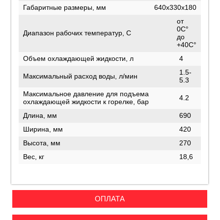
Габаритные размеры, мм
640x330x180
от
0C°
Диапазон рабочих температур, С
до
+40C°
Объем охлаждающей жидкости, л
4
1.5-
Максимальный расход воды, л/мин
5.3
Максимальное давление для подъема
4.2
охлаждающей жидкости к горелке, бар
Длина, мм
690
Ширина, мм
420
Высота, мм
270
Вес, кг
18,6
ОПЛАТА