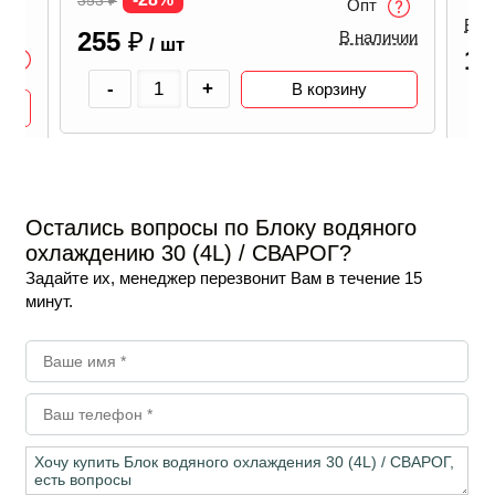
353
₽
Опт
В н
255
₽
В наличии
/ шт
1 
-
+
В корзину
Остались вопросы по Блоку водяного
охлаждению 30 (4L) / СВАРОГ?
Задайте их, менеджер перезвонит Вам в течение 15
минут.