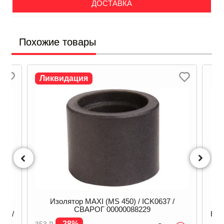
ДОСТАВКА
Похожие товары
Ликвидация
Изолятор MAXI (MS 450) / ICK0637 /
СВАРОГ 00000088229
мм /
Кан
-28%