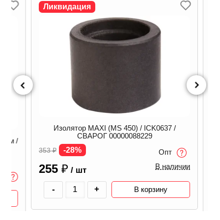
Ликвидация
Изолятор MAXI (MS 450) / ICK0637 /
СВАРОГ 00000088229
мм /
Кан
-28%
353
₽
Опт
В н
255
₽
В наличии
/ шт
1 
-
+
В корзину