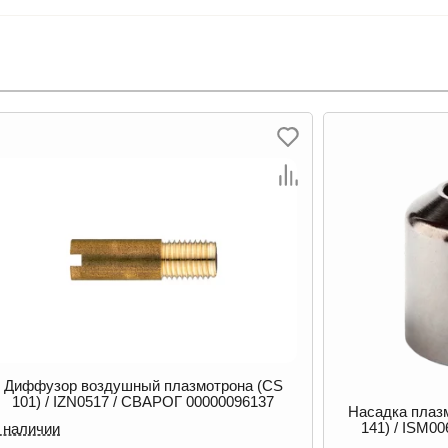
Насадка пла
IVS0013
Насадка плазмотрона дистанционная (CS
141) / ISM0068 / СВАРОГ 00000088680
В наличии