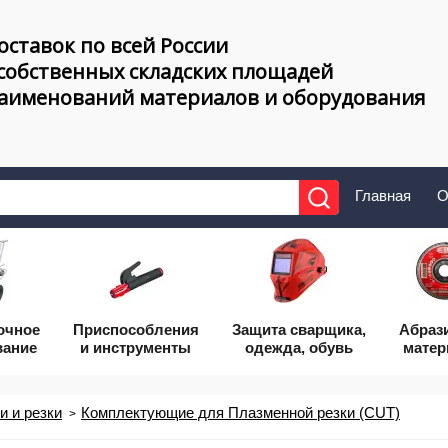
оставок по всей России
 собственных складских площадей
наименований материалов и оборудования
Главная
О
очное
Приcпособления
Защита сварщика,
Абраз
вание
и инструменты
одежда, обувь
мате
 и резки
Комплектующие для Плазменной резки (CUT)