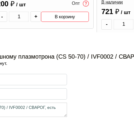
В наличии
176
₽
/ шт
721
₽
Опт
/ шт
-
-
+
В корзину
ному плазмотрона (CS 50-70) / IVF0002 / СВА
нут.