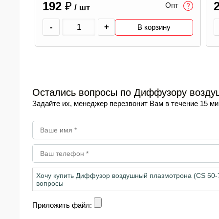
200
₽
Опт
Опт
/ шт
-
+
у
В корзину
Остались вопросы по Диффузору воздуш
Задайте их, менеджер перезвонит Вам в течение 15 ми
Приложить файл: