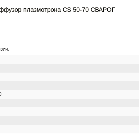
иффузор плазмотрона CS 50-70 СВАРОГ
вии.
Г
0