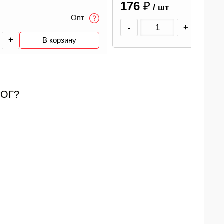
В наличии
Опт
870
₽
/ шт
+
В корзину
-
+
РОГ?