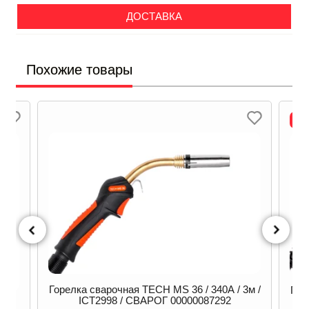
ДОСТАВКА
Похожие товары
Л
Горелка сварочная TECH MS 36 / 340А / 3м /
Гор
ICT2998 / СВАРОГ 00000087292
/