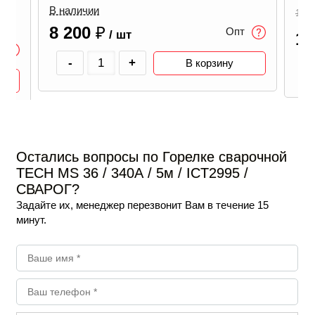
8
В наличии
15 
8 200
₽
Опт
/ шт
11
-
+
В корзину
Остались вопросы по Горелке сварочной
TECH MS 36 / 340А / 5м / ICT2995 /
СВАРОГ?
Задайте их, менеджер перезвонит Вам в течение 15
минут.