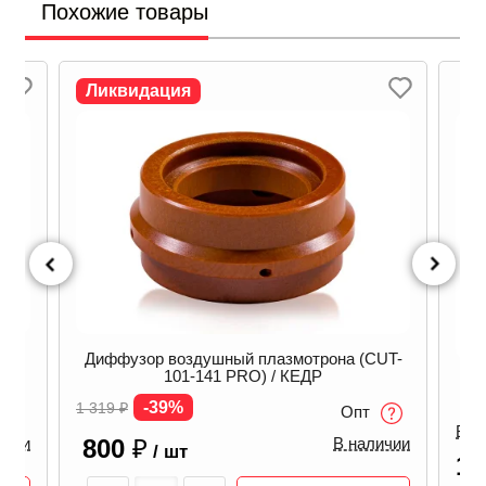
Похожие товары
Ликвидация
ЕДР
Диффузор воздушный плазмотрона (CUT-
101-141 PRO) / КЕДР
-39%
1 319
₽
Опт
В н
800
₽
ичии
В наличии
/ шт
1