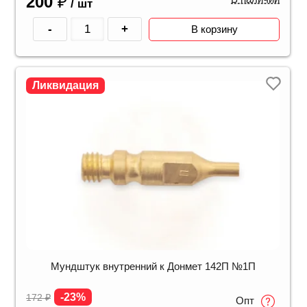
200
₽
/ шт
-
+
В корзину
Ликвидация
Мундштук внутренний к Донмет 142П №1П
-23%
172
₽
Опт