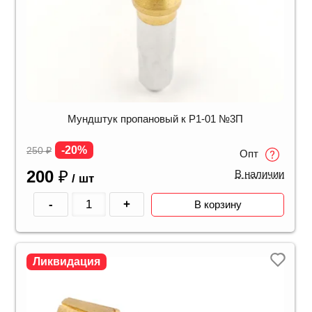
Мундштук пропановый к Р1-01 №3П
-20%
250
₽
Опт
200
₽
В наличии
/ шт
-
+
В корзину
Ликвидация