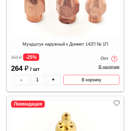
Мундштук наружный к Донмет 142П № 1П
-25%
350
₽
Опт
264
₽
В наличии
/ шт
-
+
В корзину
Ликвидация