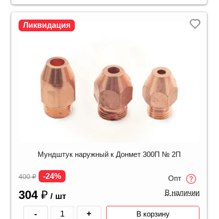
Ликвидация
Мундштук наружный к Донмет 300П № 2П
-24%
400
₽
Опт
304
₽
В наличии
/ шт
-
+
В корзину