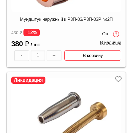
Мундштук наружный к Р3П-03/Р3П-03Р №2П
-12%
430
₽
Опт
380
₽
В наличии
/ шт
-
+
В корзину
Ликвидация