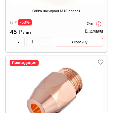
Гайка накидная М16 правая
-53%
95
₽
Опт
45
₽
В наличии
/ шт
-
+
В корзину
Ликвидация