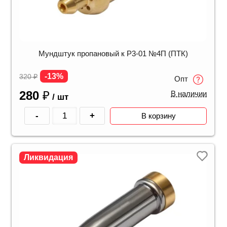
Мундштук пропановый к Р3-01 №4П (ПТК)
-13%
320
₽
Опт
280
₽
В наличии
/ шт
-
+
В корзину
Ликвидация