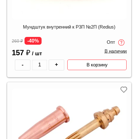
Мундштук внутренний к Р3П №2П (Redius)
-40%
260
₽
Опт
157
₽
В наличии
/ шт
-
+
В корзину