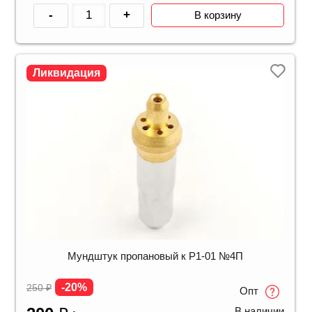
-
+
В корзину
Ликвидация
Мундштук пропановый к Р1-01 №4П
-20%
250
₽
Опт
В наличии