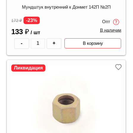
Мундштук внутренний к Донмет 142П №2П
-23%
172
₽
Опт
133
₽
В наличии
/ шт
-
+
В корзину
Ликвидация