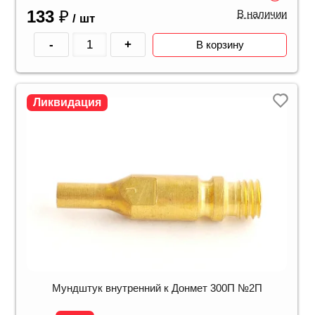
133
₽
В наличии
/ шт
-
+
В корзину
Ликвидация
Мундштук внутренний к Донмет 300П №2П