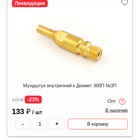
Ликвидация
Мундштук внутренний к Донмет 300П №3П
-23%
172
₽
Опт
133
₽
В наличии
/ шт
-
+
В корзину