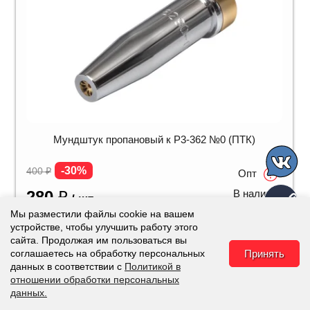
Мундштук пропановый к Р3-362 №0 (ПТК)
-30%
400
₽
Опт
280
₽
В наличии
/ шт
Мы разместили файлы cookie на вашем
-
+
В корзину
устройстве, чтобы улучшить работу этого
сайта. Продолжая им пользоваться вы
соглашаетесь на обработку персональных
Принять
данных в соответствии с
Политикой в
отношении обработки персональных
данных.
Каталог
Корзина
Избранное
Наверх