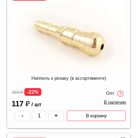
Ниппель к резаку (в ассортименте)
-22%
150
₽
Опт
117
₽
В наличии
/ шт
-
+
В корзину