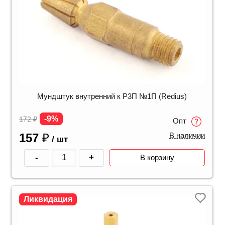
Мундштук внутренний к Р3П №1П (Redius)
-9%
172
₽
Опт
157
₽
В наличии
/ шт
-
+
В корзину
Ликвидация