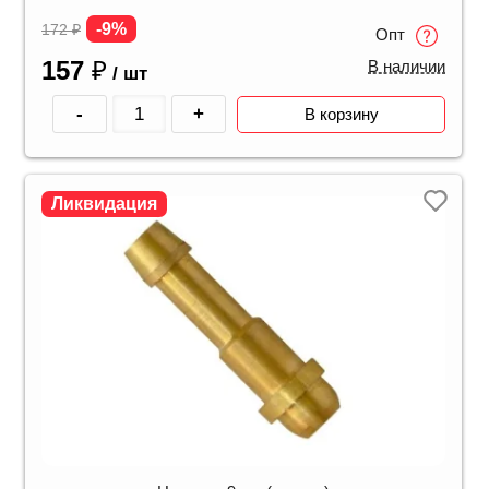
-9%
172
₽
Опт
157
₽
В наличии
/ шт
-
+
В корзину
Ликвидация