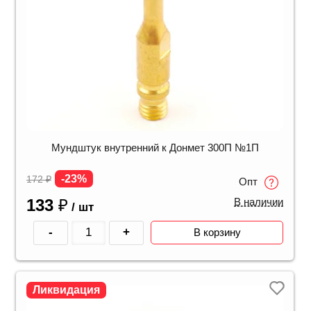
Мундштук внутренний к Донмет 300П №1П
-23%
172
₽
Опт
133
₽
В наличии
/ шт
-
+
В корзину
Ликвидация