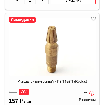
-
+
В корзину
Ликвидация
Мундштук внутренний к Р3П №3П (Redius)
-9%
172
₽
Опт
157
₽
В наличии
/ шт