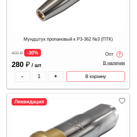
Мундштук пропановый к Р3-362 №3 (ПТК)
-30%
400
₽
Опт
280
₽
В наличии
/ шт
-
+
В корзину
Ликвидация