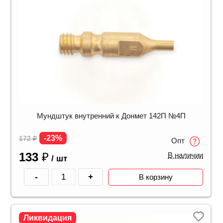
Мундштук внутренний к Донмет 142П №4П
-23%
172
₽
Опт
133
₽
В наличии
/ шт
-
+
В корзину
Ликвидация