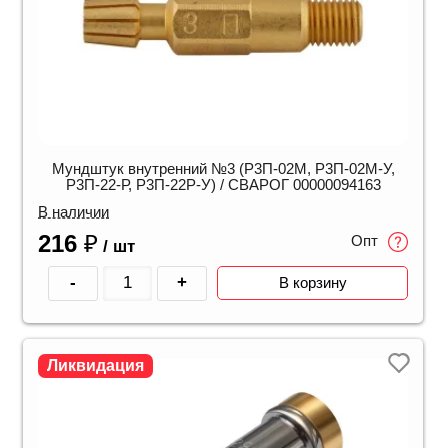
Мундштук внутренний №3 (Р3П-02М, Р3П-02М-У,
Р3П-22-Р, Р3П-22Р-У) / СВАРОГ 00000094163
В наличии
216
₽
Опт
/ шт
-
+
В корзину
Ликвидация