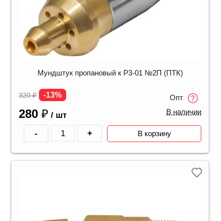
Мундштук пропановый к Р3-01 №2П (ПТК)
-13%
320
₽
Опт
280
₽
В наличии
/ шт
-
+
В корзину