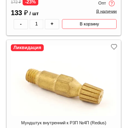
-23%
172
₽
Опт
133
₽
В наличии
/ шт
-
+
В корзину
Ликвидация
Мундштук внутренний к Р3П №4П (Redius)