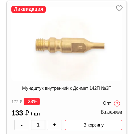
Ликвидация
Мундштук внутренний к Донмет 142П №3П
-23%
172
₽
Опт
133
₽
В наличии
/ шт
-
+
В корзину