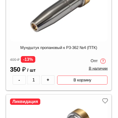
Мундштук пропановый к Р3-362 №4 (ПТК)
-13%
400
₽
Опт
350
₽
В наличии
/ шт
-
+
В корзину
Ликвидация