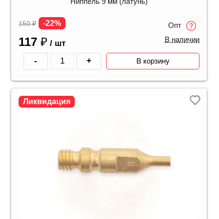
Ниппель 9 мм (латунь)
-22%
150
₽
Опт
117
₽
В наличии
/ шт
-
+
В корзину
Ликвидация