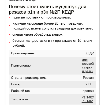
Почему стоит купить мундштук для
резаков р1п и р3п №2П КЕДР
прямые поставки от производителя;
наличие на складе более 20 тыс. товарных
позиций со всеми сопутствующими документами;
оперативная обработка заявок;
бесплатная доставка в тк при заказе от 10 тысяч
рублей.
Производитель
КЕДР
для
газовой
Применение
сварки
и резки
Страна-производитель
Россия
Номер
2 П
Рабочий газ
пропан
Р1П-02/
Тип резака
Р3П-02