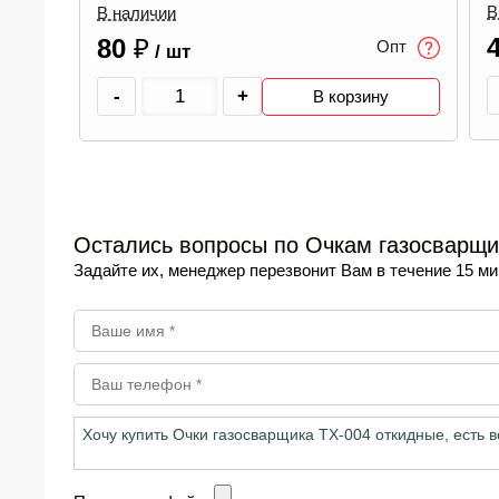
В наличии
В
490
₽
Опт
пт
/ шт
-
+
В корзину
Остались вопросы по Очкам газосварщи
Задайте их, менеджер перезвонит Вам в течение 15 ми