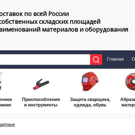
оставок по всей России
 собственных складских площадей
наименований материалов и оборудования
Главная
О
очное
Приcпособления
Защита сварщика,
Абраз
вание
и инструменты
одежда, обувь
мате
щитные