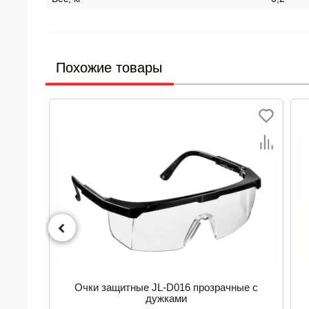
Похожие товары
Очки газосварщика 3Н-56-Г круглые,
О
ые с
винтовые