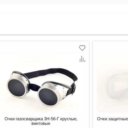
чки защитные ТРУД бесцветные / JL-D015
Очки защитн
Затем