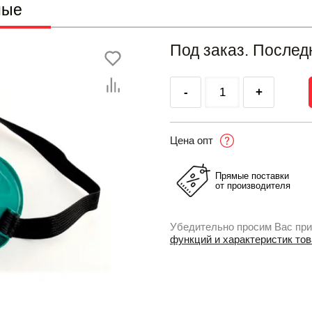
ные
Под заказ. Послед
-
+
Цена опт
Прямые поставки
от производителя
Убедительно просим Вас при
функций и характеристик то