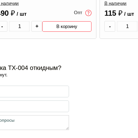
 наличии
В наличии
115
₽
675
₽
Опт
/ шт
/ шт
-
+
-
В корзину
ка TX-004 откидным?
нут.