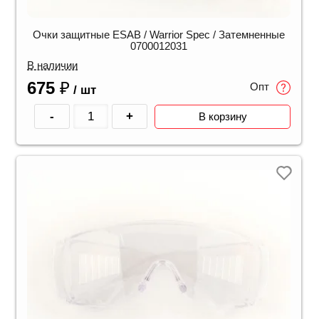
Очки защитные ESAB / Warrior Spec / Затемненные
0700012031
В наличии
675
₽
Опт
/ шт
-
+
В корзину