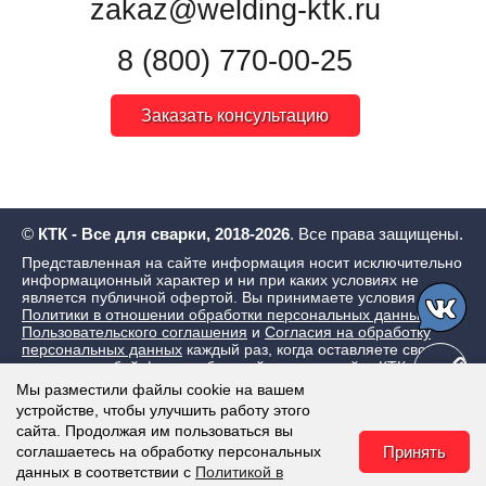
zakaz@welding-ktk.ru
8 (800) 770-00-25
Заказать консультацию
©
КТК - Все для сварки, 2018-2026
. Все права защищены.
Представленная на сайте информация носит исключительно
информационный характер и ни при каких условиях не
является публичной офертой. Вы принимаете условия
Политики в отношении обработки персональных данных
,
Пользовательского соглашения
и
Согласия на обработку
персональных данных
каждый раз, когда оставляете свои
данные в любой форме обратной связи на сайте КТК - Все
для сварки
Мы разместили файлы cookie на вашем
устройстве, чтобы улучшить работу этого
сайта. Продолжая им пользоваться вы
соглашаетесь на обработку персональных
Принять
данных в соответствии с
Политикой в