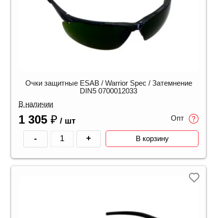
Очки защитные ESAB / Warrior Spec / Затемнение
DIN5 0700012033
В наличии
1 305
₽
Опт
/ шт
-
+
В корзину