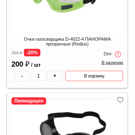
Очки газосварщика D-4022-4 ПАНОРАМА
прозрачные (Redius)
-20%
250
₽
Опт
200
₽
В наличии
/ шт
-
+
В корзину
Ликвидация