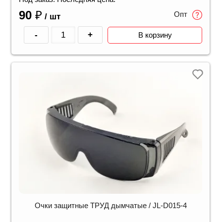
90
₽
Опт
/ шт
-
+
В корзину
Очки защитные ТРУД дымчатые / JL-D015-4