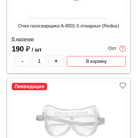
Очки газосварщика A-8001-5 откидные (Redius)
В наличии
190
₽
Опт
/ шт
-
+
В корзину
Ликвидация