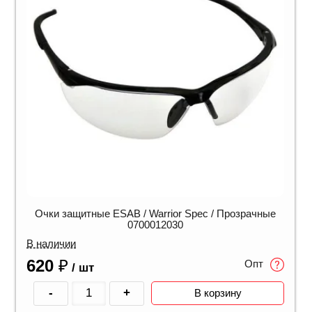
Очки защитные ESAB / Warrior Spec / Прозрачные
0700012030
В наличии
620
₽
Опт
/ шт
-
+
В корзину