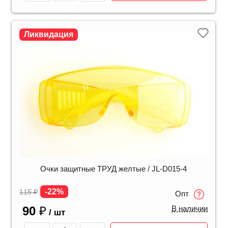
Ликвидация
Очки защитные ТРУД желтые / JL-D015-4
-22%
115
₽
Опт
90
₽
В наличии
/ шт