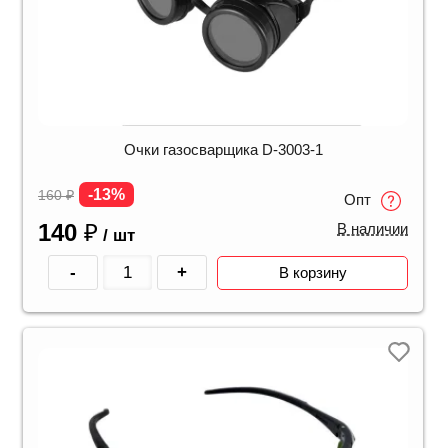
Очки газосварщика D-3003-1
-13%
160
₽
Опт
140
₽
В наличии
/ шт
-
+
В корзину