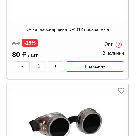
Очки газосварщика D-4012 прозрачные
-16%
95
₽
Опт
80
₽
В наличии
/ шт
-
+
В корзину