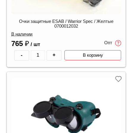
Очки защитные ESAB / Warrior Spec / Желтые
0700012032
В наличии
765
₽
Опт
/ шт
-
+
В корзину