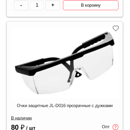
-
+
В корзину
Очки защитные JL-D016 прозрачные с дужками
В наличии
80
₽
Опт
/ шт