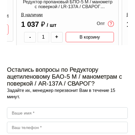
 манометр
Редуктор кислородный БКО-50-5 /
АРОГ
манометры с поверкой / СВАРОГ
00000100503 / 0000101750
В наличии
1 807
₽
Опт
Опт
/ шт
-
+
ину
В корзину
Остались вопросы по Редуктору
ацетиленовому БАО-5 М / манометрам с
поверкой / AR-137A / СВАРОГ?
Задайте их, менеджер перезвонит Вам в течение 15
минут.