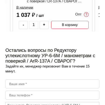
с поверкой / LR-137A / СВАРОГ
00000098572
В наличии
В н
1 037
₽
1 
Опт
/ шт
1,2
-
+
В корзину
ичии
Остались вопросы по Редуктору
углекислотному УР-6-6М / манометрам с
поверкой / ArR-137A / СВАРОГ?
Задайте их, менеджер перезвонит Вам в течение 15
минут.