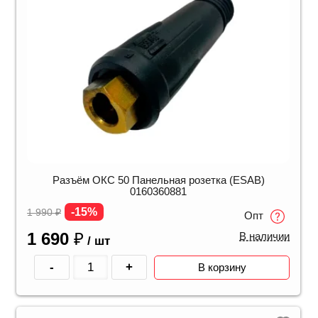
Разъём ОКС 50 Панельная розетка (ESAB)
0160360881
-15%
1 990
₽
Опт
1 690
₽
В наличии
/ шт
-
+
В корзину