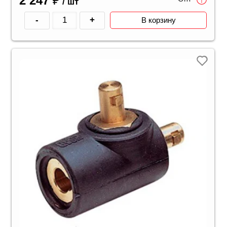
2 247
₽
/ шт
-
+
В корзину