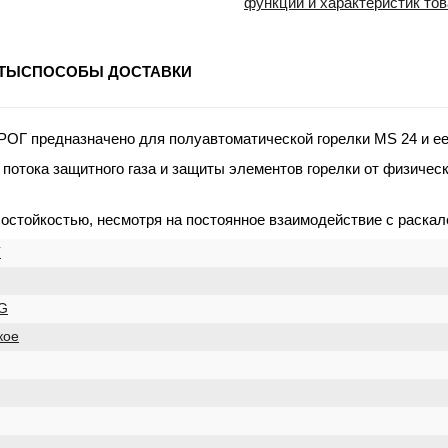
функций и характеристик то
ТЫ
СПОСОБЫ ДОСТАВКИ
ОГ предназначено для полуавтоматической горелки MS 24 и ее
потока защитного газа и защиты элементов горелки от физичес
состойкостью, несмотря на постоянное взаимодействие с раска
Г
G
кое