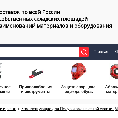
оставок по всей России
 собственных складских площадей
наименований материалов и оборудования
Главная
О
очное
Приcпособления
Защита сварщика,
Абраз
вание
и инструменты
одежда, обувь
мате
 и резки
Комплектующие для Полуавтоматической сварки (M