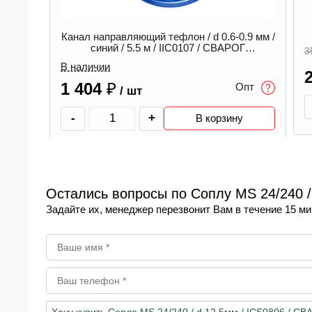
Изолятор MAXI (MS 450) / ICK0637 /
СВАРОГ 00000088229
.9 мм /
К
Г
-28%
353
₽
Опт
В
255
₽
В наличии
/ шт
пт
-
+
В корзину
Остались вопросы по Соплу MS 24/240 /
Задайте их, менеджер перезвонит Вам в течение 15 ми