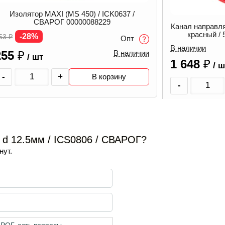
Диффузор га
ICF0062R
анал направляющий тефлон / d 1.0-1.2 мм /
красный / 5.5 м / IIC0167 / СВАРОГ
-23%
62
₽
00000087469
 наличии
48
₽
/ шт
1 648
₽
Опт
/ шт
-
-
+
В корзину
 d 12.5мм / ICS0806 / СВАРОГ?
нут.