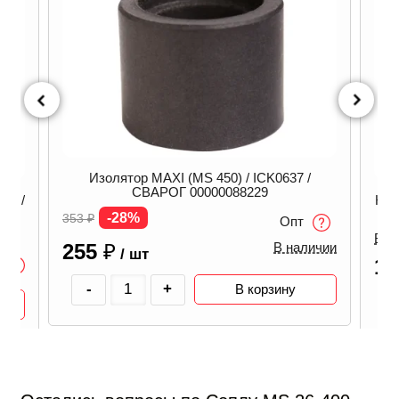
Изолятор MAXI (MS 450) / ICK0637 /
СВАРОГ 00000088229
мм /
Кан
-28%
353
₽
Опт
В н
255
₽
В наличии
/ шт
1 
-
+
В корзину