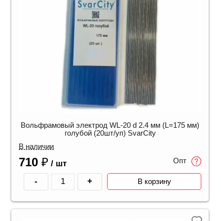
Вольфрамовый электрод WL-20 d 2.4 мм (L=175 мм)
голубой (20шт/уп) SvarCity
В наличии
710
₽
Опт
/ шт
-
+
В корзину