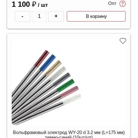
1 100
₽
Опт
/ шт
-
+
В корзину
Вольфрамовый электрод WY-20 d 3.2 мм (L=175 мм)
темно-синий (10шт/уп)