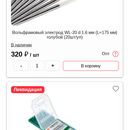
Вольфрамовый электрод WL-20 d 1.6 мм (L=175 мм)
голубой (20шт/уп)
В наличии
320
₽
Опт
/ шт
-
+
В корзину
Ликвидация