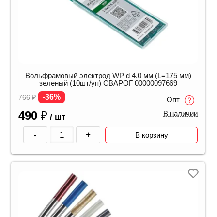
Вольфрамовый электрод WP d 4.0 мм (L=175 мм)
зеленый (10шт/уп) СВАРОГ 00000097669
-36%
766
₽
Опт
490
₽
В наличии
/ шт
-
+
В корзину