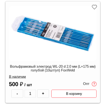
Вольфрамовый электрод WL-20 d 2.0 мм (L=175 мм)
голубой (10шт/уп) FoxWeld
В наличии
500
₽
Опт
/ шт
-
+
В корзину