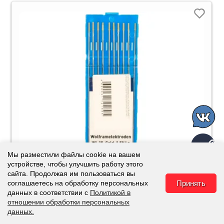
Мы разместили файлы cookie на вашем
устройстве, чтобы улучшить работу этого
сайта. Продолжая им пользоваться вы
соглашаетесь на обработку персональных
Принять
данных в соответствии с
Политикой в
отношении обработки персональных
Вольфрамовый электрод WL-15 d 2.0 мм (L=175 мм)
данных.
Каталог
Корзина
Избранное
Наверх
золото (10шт/уп) ELKRAFT