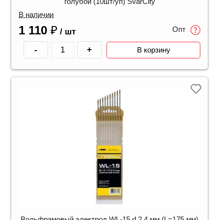
голубой (10шт/уп) SvarCity
В наличии
1 110
₽
Опт
/ шт
-
+
В корзину
Вольфрамовый электрод WL-15 d 2.4 мм (L=175 мм)