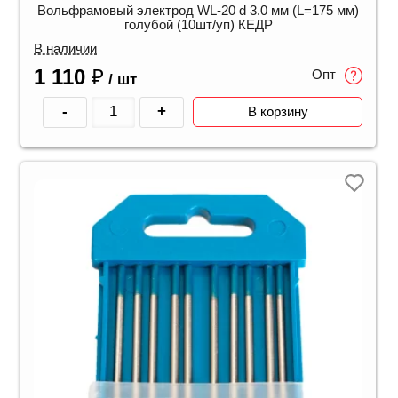
Вольфрамовый электрод WL-20 d 3.0 мм (L=175 мм)
голубой (10шт/уп) КЕДР
В наличии
1 110
₽
Опт
/ шт
-
+
В корзину