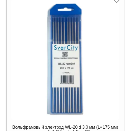
Вольфрамовый электрод WL-20 d 3.0 мм (L=175 мм)