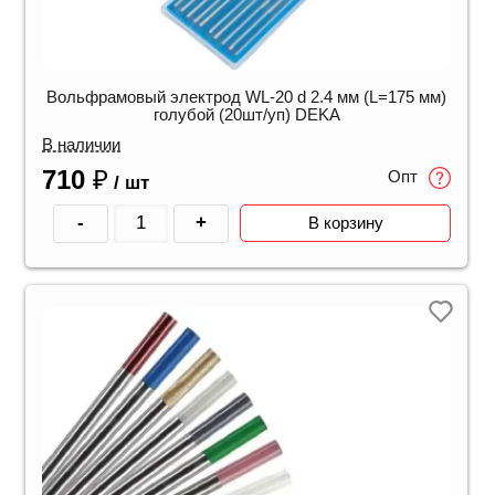
Вольфрамовый электрод WL-20 d 2.4 мм (L=175 мм)
голубой (20шт/уп) DEKA
В наличии
710
₽
Опт
/ шт
-
+
В корзину