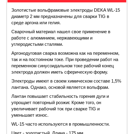
Золотистые вольфрамовые электроды DEKA WL-15
диаметр
2 мм
предназначены для сварки TIG в
среде аргона или гелия.
Сварочный материал нашел свое
применение
в
работе с алюминием, нержавеющими и
углеродистыми сталями.
Аргонодуговая сварка возможна как на переменном,
так и на постоянном
токе
. При проведении работ на
переменном синусоидальном токе рабочий конец
электрода должен иметь сферическую форму.
Электроды имеют в своем химическом
составе
1,5%
лантана. Однако, основой является
вольфрам
.
Лантан повышает стабильность горения дуги и
упрощает повторный розжиг. Кроме того, он
увеличивает рабочий ток при сварке
TIG
и
уменьшает износ.
WL-15 часто используются в промышленности.
Цвет -
золотистый
. Длина -
175
мм.