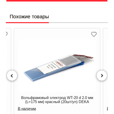
Похожие товары
мм
Вольфрамовый электрод WT-20 d 2.0 мм
В
(L=175 мм) красный (20шт/уп) DEKA
В наличии
В н