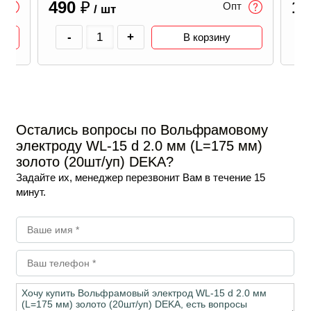
490
₽
1 
Опт
/ шт
-
+
В корзину
Остались вопросы по Вольфрамовому
электроду WL-15 d 2.0 мм (L=175 мм)
золото (20шт/уп) DEKA?
Задайте их, менеджер перезвонит Вам в течение 15
минут.