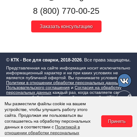
8 (800) 770-00-25
Заказать консультацию
©
КТК - Все для сварки, 2018-2026
. Все права защищены.
Представленная на сайте информация носит исключительно
информационный характер и ни при каких условиях не
является публичной офертой. Вы принимаете условия
Политики в отношении обработки персональных данных
,
Пользовательского соглашения
и
Согласия на обработку
персональных данных
каждый раз, когда оставляете свои
данные в любой форме обратной связи на сайте КТК - Все
для сварки
Мы разместили файлы cookie на вашем
устройстве, чтобы улучшить работу этого
сайта. Продолжая им пользоваться вы
соглашаетесь на обработку персональных
Принять
данных в соответствии с
Политикой в
отношении обработки персональных