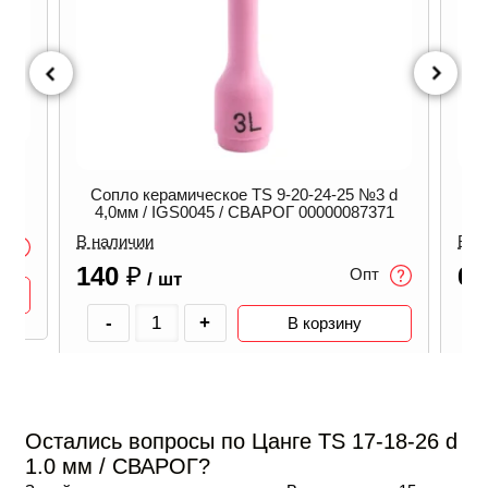
 d
047
Сопло керамическое TS 9-20-24-25 №3 d
С
4,0мм / IGS0045 / СВАРОГ 00000087371
6
В наличии
В н
140
₽
6
Опт
/ шт
-
+
В корзину
Остались вопросы по Цанге TS 17-18-26 d
1.0 мм / СВАРОГ?