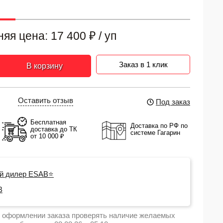
няя цена:
17 400
₽
/ уп
Заказ в 1 клик
В корзину
Оставить отзыв
Под заказ
Бесплатная
Доставка по РФ по
доставка до ТК
системе Гагарин
от 10 000 ₽
й дилер ESAB⭐
B
 оформлении заказа проверять наличие желаемых