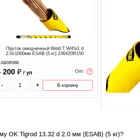
Пруток 
м
4 430
₽
2 675
-
Пруток омедненный Weld T W4Si1 d
3.2x1000мм ESAB (5 кг) 236432R150
В наличии
 OK Tigrod 13.32 d 2.0 мм (ESAB) (5 кг)?
4 200
₽
Опт
/ уп