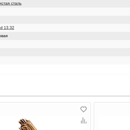
истая сталь
od 13.32
овая
Ликвид