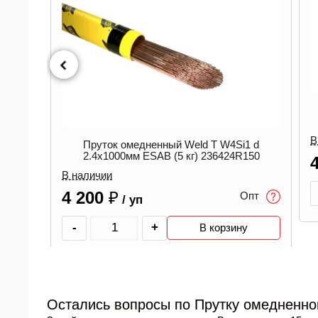
Пруток омедненный Weld T W4Si1 d
2.0x1000мм ESAB (5 кг) 236420R150
В наличии
 W4Si1 d
6424R150
4 200
₽
Опт
/ уп
-
+
В корзину
Опт
орзину
Остались вопросы по Прутку омедненному