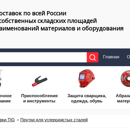
оставок по всей России
 собственных складских площадей
наименований материалов и оборудования
Главная
О
очное
Приcпособления
Защита сварщика,
Абраз
вание
и инструменты
одежда, обувь
мате
рки TIG
Прутки для углеродистых сталей