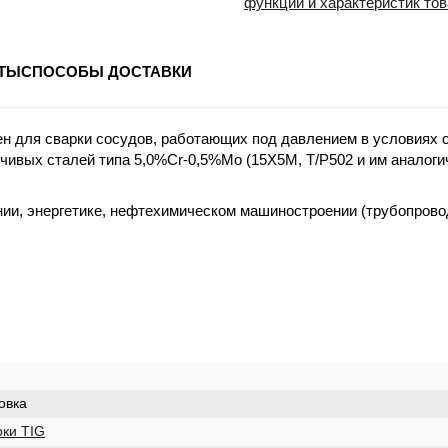
функций и характеристик то
ТЫ
СПОСОБЫ ДОСТАВКИ
н для сварки сосудов, работающих под давлением в условиях 
ойчивых сталей типа 5,0%Cr-0,5%Mo (15Х5М, T/P502 и им анало
и, энергетике, нефтехимическом машиностроении (трубопроводы
овка
рки TIG