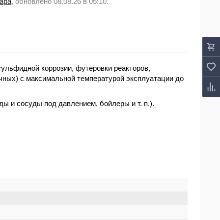
вара
, обновлено 08.08.26 в 05:10.
сульфидной коррозии, футеровки реакторов,
гичных) с максимальной температурой эксплуатации до
 и сосуды под давлением, бойлеры и т. п.).